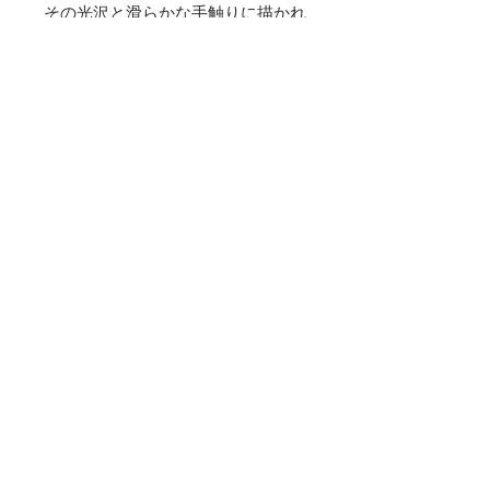
その光沢と滑らかな手触りに描かれ
た華やかなデザインは毎日の外出を
楽しくしてくれます。
※別売りベルトは
こちらから。
素材
シルクベルベット
サイズ
縦 23cm 横 23cm 幅13.5cm
お手入れ方法
・水にぬれた場合は乾いた布で拭き取
商品特性・注意点
って下さい。
・ハンドメイドのため、多少の色ムラ
やほつれ等がある場合がございます。