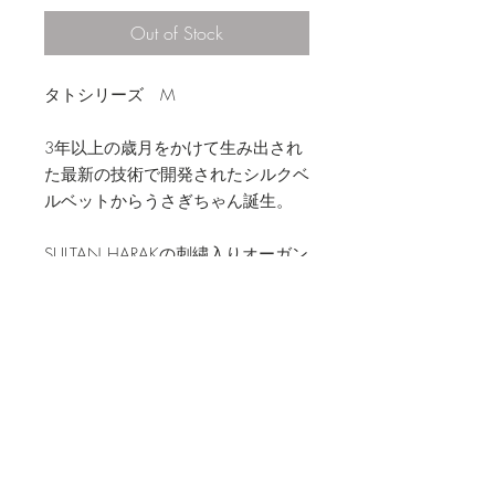
Out of Stock
タトシリーズ M
3年以上の歳月をかけて生み出され
た最新の技術で開発されたシルクベ
ルベットからうさぎちゃん誕生。
SULTAN HARAKの刺繍入りオーガン
ジー袋付き
素材
シルクベルベット
お手入れ方法
・水にぬれた場合は乾いた布で拭き取
商品特性・注意点
って下さい。