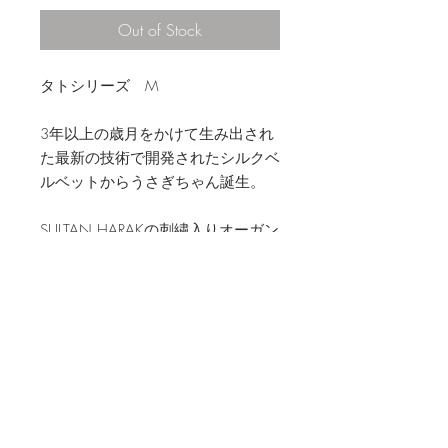
Out of Stock
タトシリーズ M
3年以上の歳月をかけて生み出され
た最新の技術で開発されたシルクベ
ルベットからうさぎちゃん誕生。
SULTAN HARAKの刺繍入りオーガン
ジー袋付き
素材
シルクベルベット
お手入れ方法
・水にぬれた場合は乾いた布で拭き取
商品特性・注意点
って下さい。