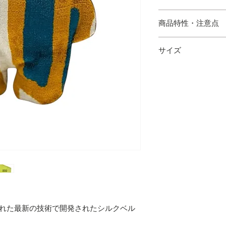
・水にぬれた場合は
商品特性・注意点
サイズ
・ハンドメイドのた
場合がございます。
縦 19.5cm 横 15cm
の出方が多少異なり
・サイズは多少の誤
・写真と実物の色味
あります。
・シルク混製品とな
けてご使用下さい。
された最新の技術で開発されたシルクベル