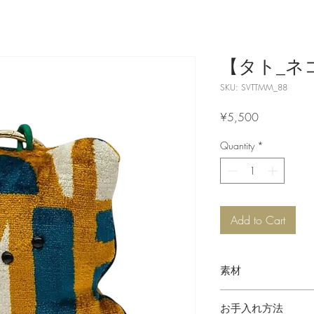
【タト_ネコ
SKU: SVTTMM_88
Price
¥5,500
Quantity
*
Add to Cart
素材
シルクベルベット
お手入れ方法