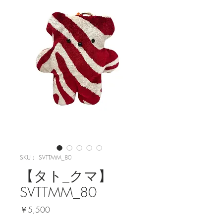
SKU： SVTTMM_80
【タト_クマ】
SVTTMM_80
価
￥5,500
格