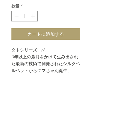
数量
*
カートに追加する
タトシリーズ M
3年以上の歳月をかけて生み出され
た最新の技術で開発されたシルクベ
ルベットからクマちゃん誕生。
SULTAN HARAKの刺繍入りオーガン
ジー袋付き
素材
シルクベルベット
お手入れ方法