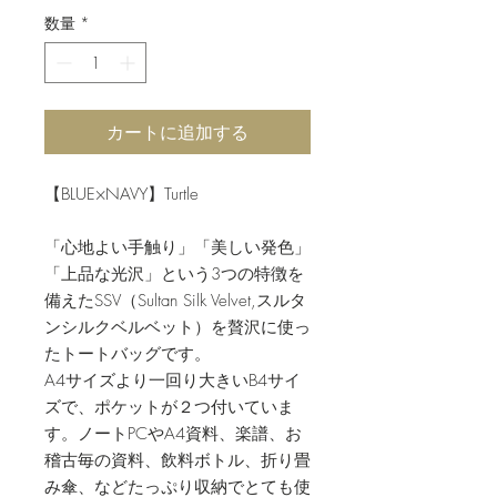
数量
*
カートに追加する
【BLUE×NAVY】Turtle
「心地よい手触り」「美しい発色」
「上品な光沢」という3つの特徴を
備えたSSV（Sultan Silk Velvet,スルタ
ンシルクベルベット）を贅沢に使っ
たトートバッグです。
A4サイズより一回り大きいB4サイ
ズで、ポケットが２つ付いていま
す。ノートPCやA4資料、楽譜、お
稽古毎の資料、飲料ボトル、折り畳
み傘、などたっぷり収納でとても使