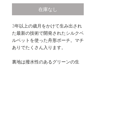
在庫なし
3年以上の歳月をかけて生み出され
た最新の技術で開発されたシルクベ
ルベットを使った舟形ポーチ。マチ
ありでたくさん入ります。
裏地は撥水性のあるグリーンの生
地。
素材
シルクベルベット
お手入れ方法
・水にぬれた場合は乾いた布で拭き取
商品特性・注意点
って下さい。