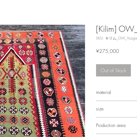
[Kilim] OW
SKU: キリム_OW_Yozga
Price
¥275,000
Out of Stock
material
wool
size
Height *183cm Widt
Production area
*Including fringe (2cm
Yozgat, Turkey