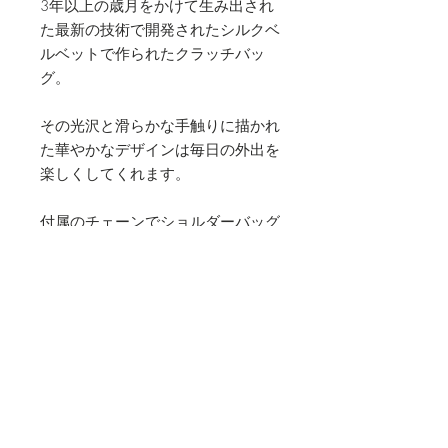
3年以上の歳月をかけて生み出され
た最新の技術で開発されたシルクベ
ルベットで作られたクラッチバッ
グ。
その光沢と滑らかな手触りに描かれ
た華やかなデザインは毎日の外出を
楽しくしてくれます。
付属のチェーンでショルダーバッグ
としても使っていただけます。
素材
シルクベルベット
サイズ
縦 17cm 横 27cm
お手入れ方法
付属のメタルチェーン（110cm）が付