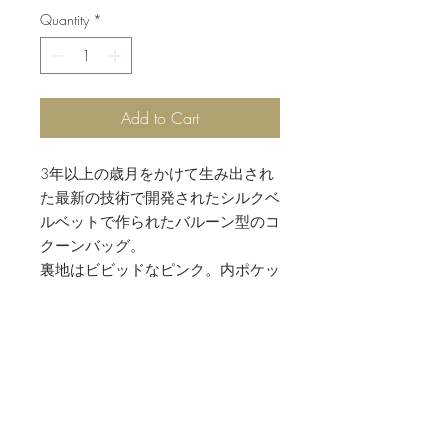
Quantity
*
Add to Cart
3年以上の歳月をかけて生み出され
た最新の技術で開発されたシルクベ
ルベットで作られたバルーン型のコ
クーンバッグ。
裏地はビビッドなピンク。内ポケッ
ト付き。チェーン付きでバッグにも
なります。
素材
シルクベルベット
お手入れ方法