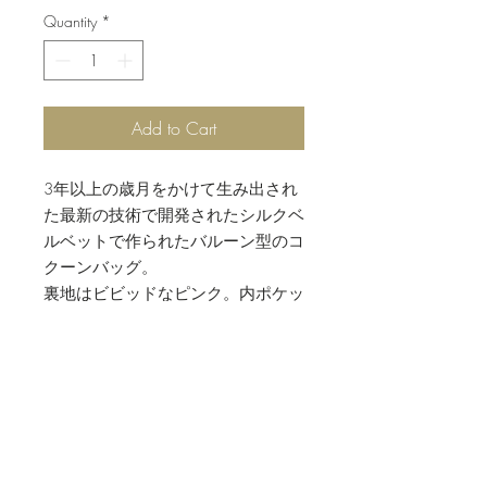
Quantity
*
Add to Cart
3年以上の歳月をかけて生み出され
た最新の技術で開発されたシルクベ
ルベットで作られたバルーン型のコ
クーンバッグ。
裏地はビビッドなピンク。内ポケッ
ト付き。チェーン付きでバッグにも
なります。
素材
シルクベルベット
お手入れ方法