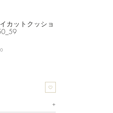
＆イカットクッショ
0_59
Sale
50
Price