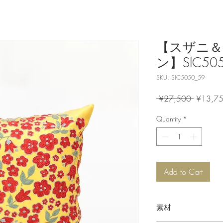
【スザニ
ン】SIC505
SKU: SIC5050_59
Regular
 ¥27,500 
¥13,7
Price
Quantity
*
Add to Cart
素材