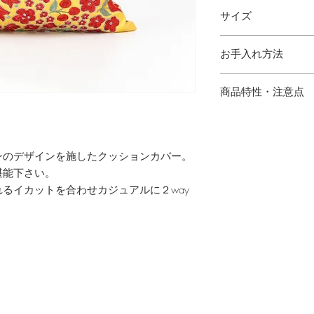
（スザニ）綿 80％ 
サイズ
（イカット） 綿 10
縦 50cm 横 50cm
お手入れ方法
・シルククリーニン
商品特性・注意点
・ハンドメイドのた
場合がございます。
ンのデザインを施したクッションカバー。
の出方が多少異なり
堪能下さい。
・サイズは多少の誤
るイカットを合わせカジュアルに２way
・写真と実物の色味
あります。
・シルク混製品とな
けてご使用下さい。