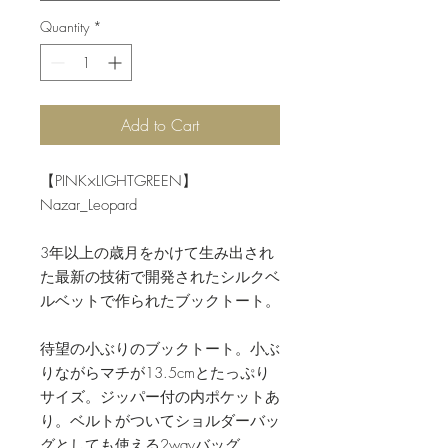
Quantity
*
Add to Cart
【PINK×LIGHTGREEN】
Nazar_Leopard
3年以上の歳月をかけて生み出され
た最新の技術で開発されたシルクベ
ルベットで作られたブックトート。
待望の小ぶりのブックトート。小ぶ
りながらマチが13.5cmとたっぷり
サイズ。ジッパー付の内ポケットあ
り。ベルトがついてショルダーバッ
グとしても使える2wayバッグ。