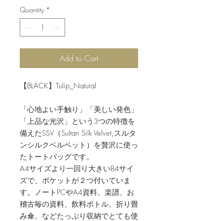
Quantity
*
Add to Cart
【BLACK】Tulip_Natural
「心地よい手触り」「美しい発色」
「上品な光沢」という3つの特徴を
備えたSSV（Sultan Silk Velvet,スルタ
ンシルクベルベット）を贅沢に使っ
たトートバッグです。
A4サイズより一回り大きいB4サイ
ズで、ポケットが２つ付いていま
す。ノートPCやA4資料、楽譜、お
稽古毎の資料、飲料ボトル、折り畳
み傘、などたっぷり収納でとても使