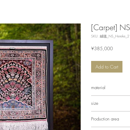
[Carpet] N
SKU: 絨毯_NS_Hereke_2
Price
¥385,000
Add to Cart
material
silk
size
[Main body] Length 
Production area
*Includes 6cm of fring
[Frame] Height 76cm
Turkish Hereke