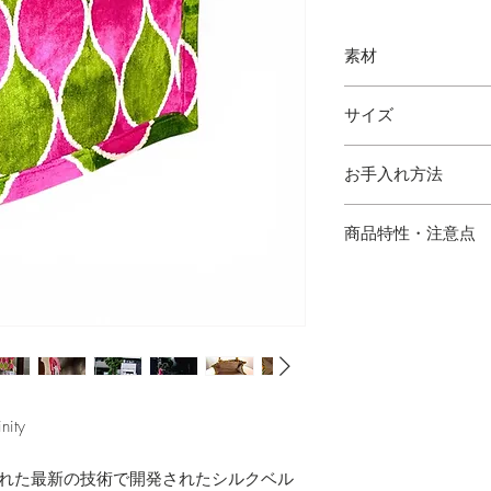
素材
シルクベルベット
サイズ
縦 29cm 横 35cm 幅
お手入れ方法
・水にぬれた場合は
商品特性・注意点
・ハンドメイドのた
場合がございます。
の出方が多少異なり
・サイズは多少の誤
・写真と実物の色味
あります。
ity
・シルク混製品とな
けてご使用下さい。
された最新の技術で開発されたシルクベル