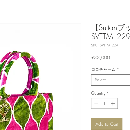
【Sulta
SVTTM_22
SKU: SVTTM_229
Price
¥33,000
ロゴチャーム
*
Select
Quantity
*
Add to Cart