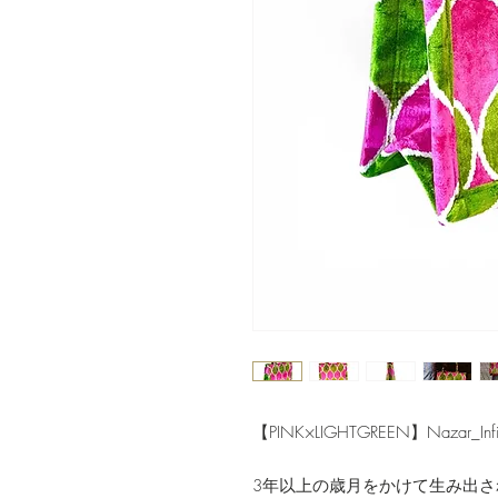
【PINK×LIGHTGREEN】Nazar_Infin
3年以上の歳月をかけて生み出