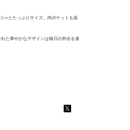
。
.5cmとたっぷりサイズ。内ポケットも追
かれた華やかなデザインは毎日の外出を楽
Top