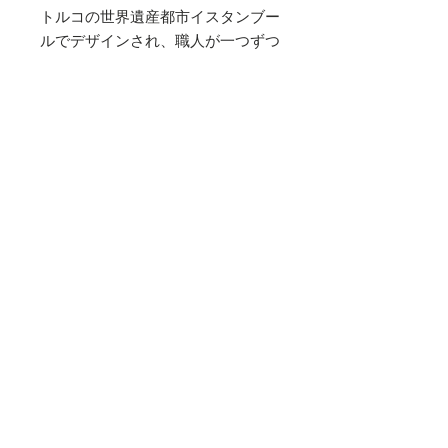
トルコの世界遺産都市イスタンブー
ルでデザインされ、職人が一つずつ
手作りで丁寧に作り上げた上品で高
品質なクッションで自然と笑みがこ
ぼれる幸せを味わって頂きたいで
す。
※中材は付いておりません。
素材
シルクベルベット
サイズ
縦 43cm 横 43cm
お手入れ方法
・シルククリーニングでお願いしま
商品特性・注意点
す。