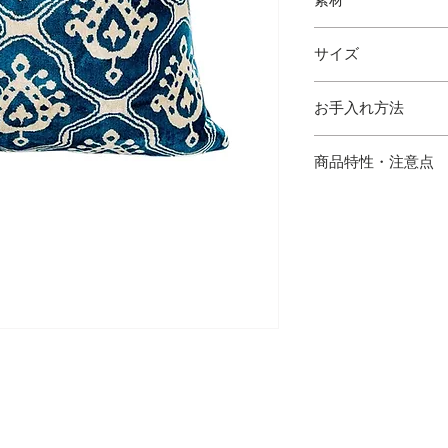
シルクベルベット
サイズ
縦 43cm 横 43cm
お手入れ方法
・シルククリーニン
商品特性・注意点
・ハンドメイドのた
場合がございます。
の出方が多少異なり
・サイズは多少の誤
・写真と実物の色味
あります。
・シルク混製品とな
けてご使用下さい。