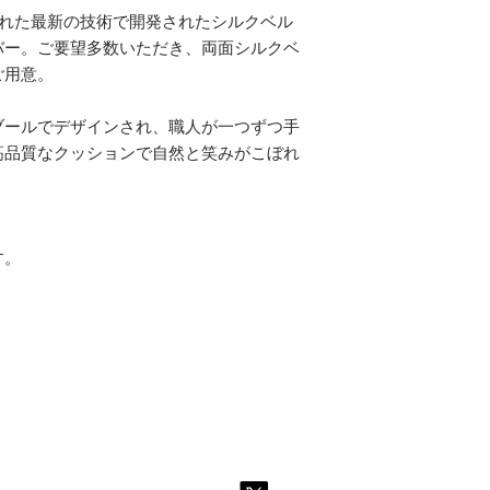
された最新の技術で開発されたシルクベル
バー。ご要望多数いただき、両面シルクベ
ご用意。
ブールでデザインされ、職人が一つずつ手
高品質なクッションで自然と笑みがこぼれ
。
す。
Top