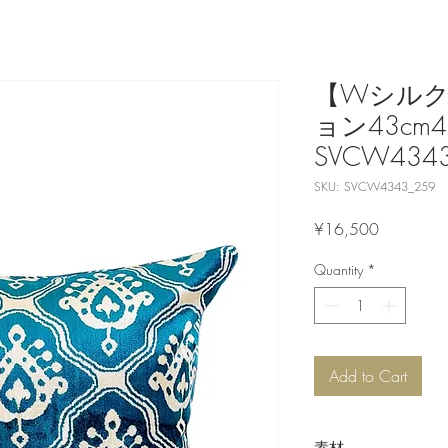
【Wシル
ョン43cm4
SVCW4343
SKU: SVCW4343_259
Price
¥16,500
Quantity
*
Add to Cart
素材