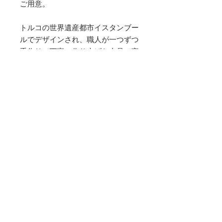
ご用意。
トルコの世界遺産都市イスタンブー
ルでデザインされ、職人が一つずつ
手作りで丁寧に作り上げた上品で高
品質なクッションで自然と笑みがこ
ぼれる幸せを味わって頂きたいで
す。
※中材は付いておりません。
※別売の中材はこちらとなります。
素材
シルクベルベット
サイズ
縦 43cm 横 43cm
お手入れ方法