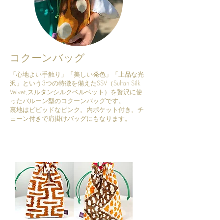
​コクーンバッグ
「心地よい手触り」「美しい発色」「上品な光
沢」という3つの特徴を備えたSSV（Sultan Silk
Velvet,スルタンシルクベルベット）を贅沢に使
ったバルーン型のコクーンバッグです。
裏地はビビッドなピンク。内ポケット付き。チ
ェーン付きで肩掛けバッグにもなります。