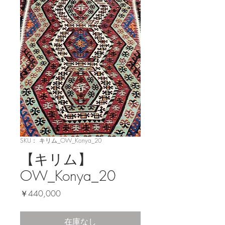
SKU： キリム_OW_Konya_20
【キリム】
OW_Konya_20
価
￥440,000
格
在庫なし