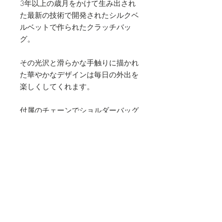
3年以上の歳月をかけて生み出され
た最新の技術で開発されたシルクベ
ルベットで作られたクラッチバッ
グ。
その光沢と滑らかな手触りに描かれ
た華やかなデザインは毎日の外出を
楽しくしてくれます。
付属のチェーンでショルダーバッグ
としても使っていただけます。
素材
シルクベルベット
サイズ
縦 17cm 横 27cm
お手入れ方法
付属のメタルチェーン（110cm）が付