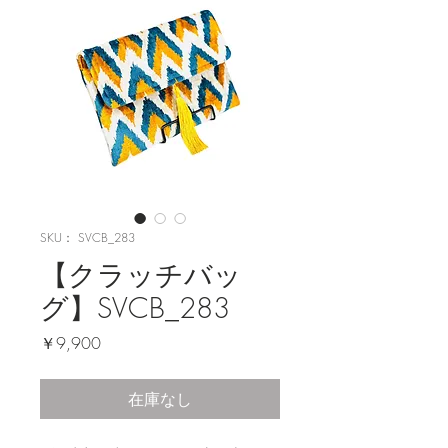
SKU： SVCB_283
【クラッチバッ
グ】SVCB_283
価
￥9,900
格
在庫なし