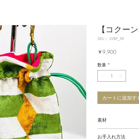
【コクーンバ
SKU： SVBP_59
価
￥9,900
格
数量
*
カートに追加す
素材
シルクベルベット
お手入れ方法