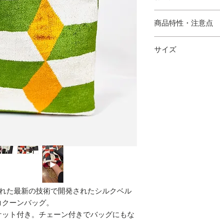
・水にぬれた場合は
商品特性・注意点
サイズ
・ハンドメイドのた
場合がございます。
縦 29cm 横 19cm
の出方が多少異なり
・サイズは多少の誤
・写真と実物の色味
あります。
・シルク混製品とな
けてご使用下さい。
された最新の技術で開発されたシルクベル
コクーンバッグ。
ケット付き。チェーン付きでバッグにもな