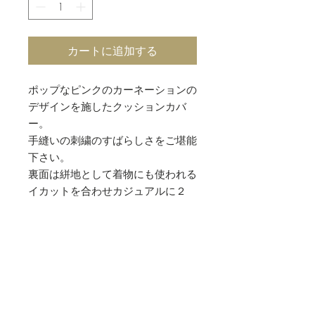
格
カートに追加する
ポップなピンクのカーネーションの
デザインを施したクッションカバ
ー。
手縫いの刺繍のすばらしさをご堪能
下さい。
裏面は絣地として着物にも使われる
イカットを合わせカジュアルに２
wayで楽しめるクッションカバー。
素材
（スザニ）綿 80％ シルク 20％
サイズ
（イカット） 綿 100％