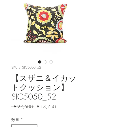
SKU： SIC5050_52
【スザニ＆イカッ
トクッション】
SIC5050_52
通
セ
 ￥27,500 
￥13,750
常
ー
価
ル
数量
*
格
価