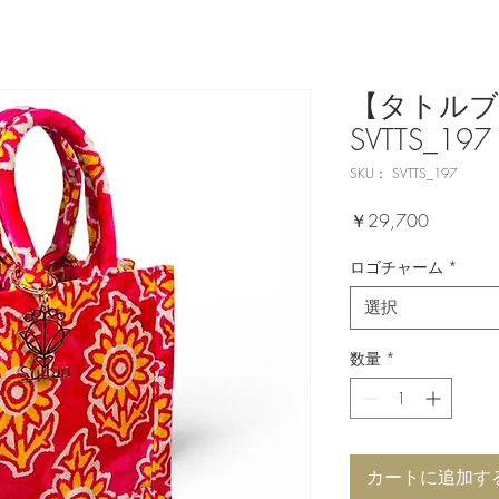
【タトルブ
SVTTS_197
SKU： SVTTS_197
価
￥29,700
格
ロゴチャーム
*
選択
数量
*
カートに追加す