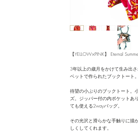
【YELLOW×PINK】 Eternal Summe
3年以上の歳月をかけて生み出
ベットで作られたブックトート
待望の小ぶりのブックトート。小
ズ。ジッパー付の内ポケットあ
ても使える2wayバッグ。
その光沢と滑らかな手触りに描
しくしてくれます。