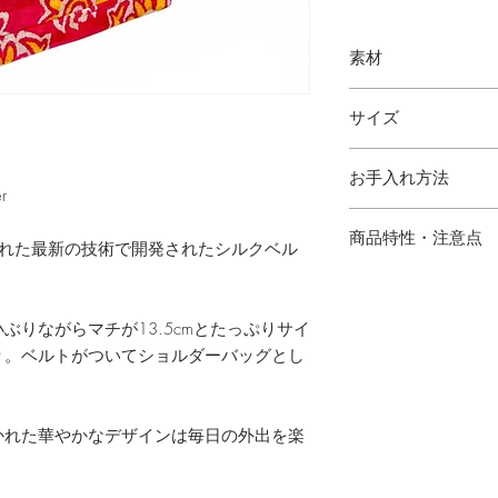
素材
シルクベルベット
サイズ
縦 23cm 横 23cm 幅
お手入れ方法
r
・水にぬれた場合は
商品特性・注意点
された最新の技術で開発されたシルクベル
。
・ハンドメイドのた
場合がございます。
ぶりながらマチが13.5cmとたっぷりサイ
の出方が多少異なり
り。ベルトがついてショルダーバッグとし
・サイズは多少の誤
・写真と実物の色味
あります。
かれた華やかなデザインは毎日の外出を楽
・シルク混製品とな
けてご使用下さい。