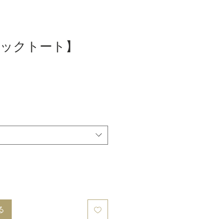
ックトート】
る