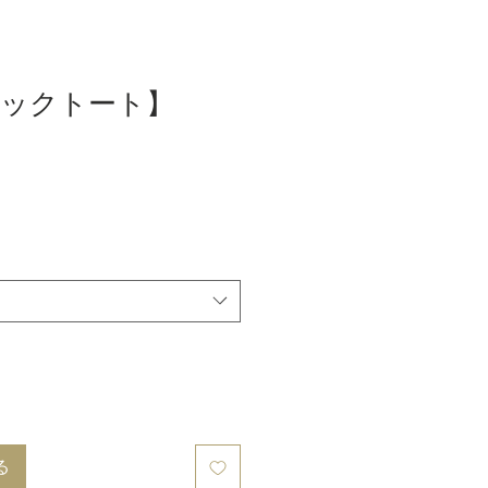
ックトート】
る