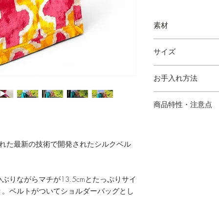
素材
シルクベルベット
サイズ
縦 23cm 横 23cm 幅
お手入れ方法
・水にぬれた場合は
商品特性・注意点
・ハンドメイドのた
場合がございます。
された最新の技術で開発されたシルクベル
の出方が多少異なり
。
・サイズは多少の誤
・写真と実物の色味
ぶりながらマチが13.5cmとたっぷりサイ
あります。
り。ベルトがついてショルダーバッグとし
・シルク混製品とな
けてご使用下さい。