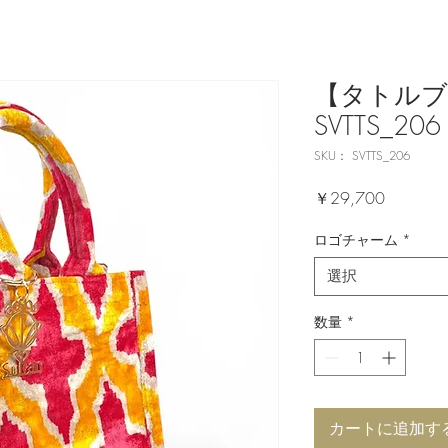
【タトルブ
SVTTS_206
SKU： SVTTS_206
価
￥29,700
格
ロゴチャーム
*
選択
数量
*
カートに追加す