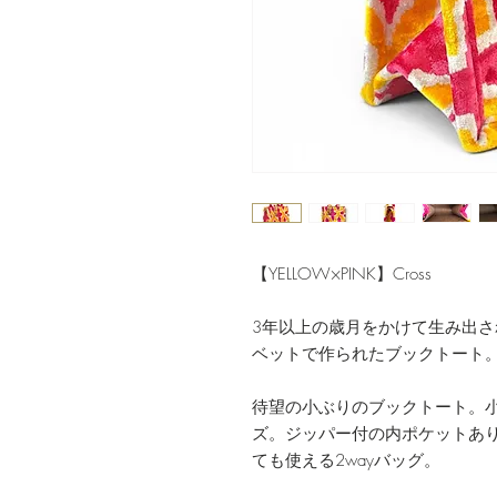
【YELLOW×PINK】Cross
3年以上の歳月をかけて生み出
ベットで作られたブックトート
待望の小ぶりのブックトート。小
ズ。ジッパー付の内ポケットあ
ても使える2wayバッグ。