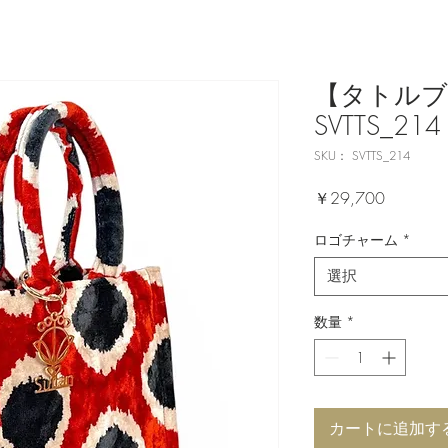
【タトルブ
SVTTS_214
SKU： SVTTS_214
価
￥29,700
格
ロゴチャーム
*
選択
数量
*
カートに追加す