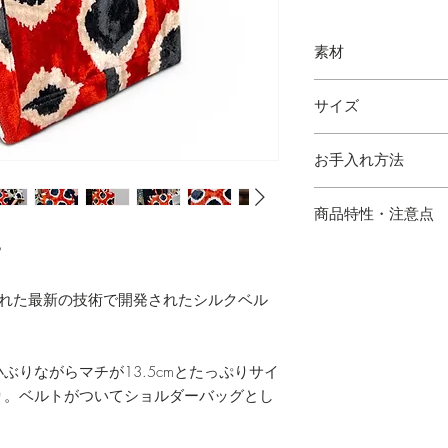
素材
シルクベルベット
サイズ
縦 23cm 横 23cm 幅
お手入れ方法
・水にぬれた場合は
商品特性・注意点
P
・ハンドメイドのた
場合がございます。
された最新の技術で開発されたシルクベル
の出方が多少異なり
。
・サイズは多少の誤
・写真と実物の色味
ぶりながらマチが13.5cmとたっぷりサイ
あります。
り。ベルトがついてショルダーバッグとし
・シルク混製品とな
けてご使用下さい。