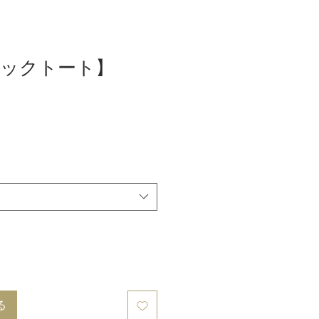
ックトート】
る