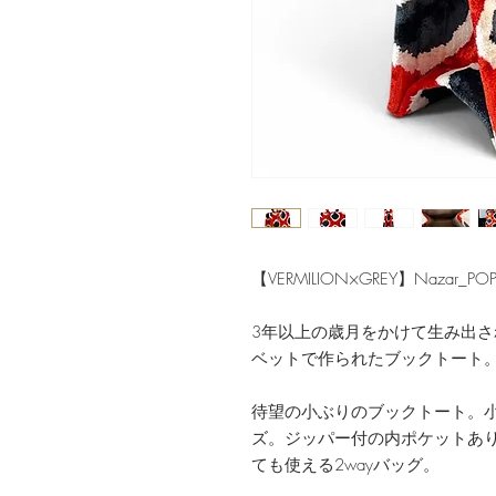
【VERMILION×GREY】Nazar_PO
3年以上の歳月をかけて生み出
ベットで作られたブックトート
待望の小ぶりのブックトート。小
ズ。ジッパー付の内ポケットあ
ても使える2wayバッグ。