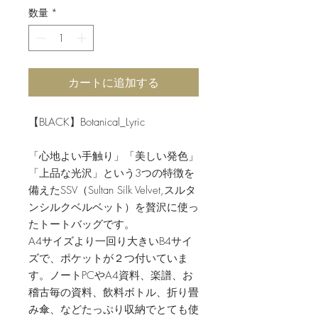
数量
*
カートに追加する
【BLACK】Botanical_Lyric
「心地よい手触り」「美しい発色」
「上品な光沢」という3つの特徴を
備えたSSV（Sultan Silk Velvet,スルタ
ンシルクベルベット）を贅沢に使っ
たトートバッグです。
A4サイズより一回り大きいB4サイ
ズで、ポケットが２つ付いていま
す。ノートPCやA4資料、楽譜、お
稽古毎の資料、飲料ボトル、折り畳
み傘、などたっぷり収納でとても使