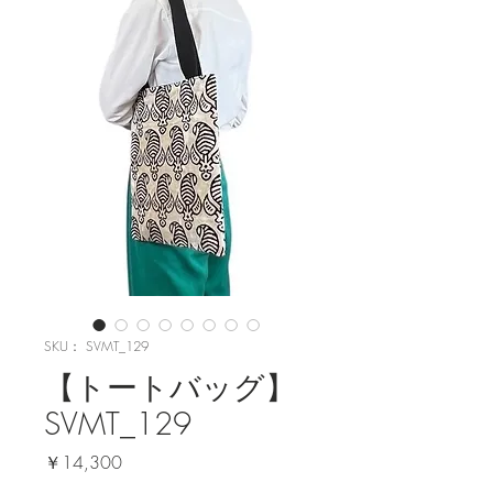
SKU： SVMT_129
【トートバッグ】
SVMT_129
価
￥14,300
格