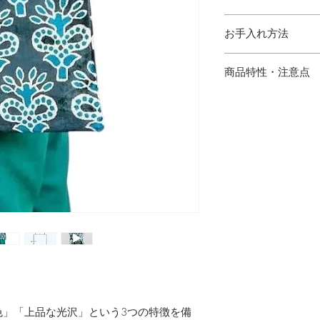
縦 38.5cm 横 32c
お手入れ方法
持ち手 25cm
・シルククリーニン
商品特性・注意点
・ハンドメイドのた
場合がございます。
の出方が多少異なり
・サイズは多少の誤
・写真と実物の色味
あります。
・シルク混製品とな
けてご使用下さい。
色」「上品な光沢」という3つの特徴を備