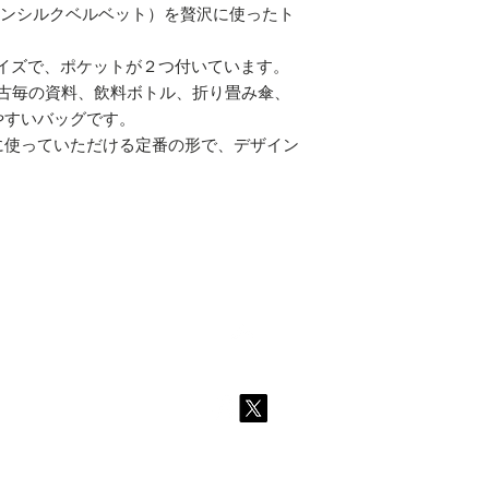
lvet,スルタンシルクベルベット）を贅沢に使ったト
サイズで、ポケットが２つ付いています。
稽古毎の資料、飲料ボトル、折り畳み傘、
やすいバッグです。
に使っていただける定番の形で、デザイン
。
Top