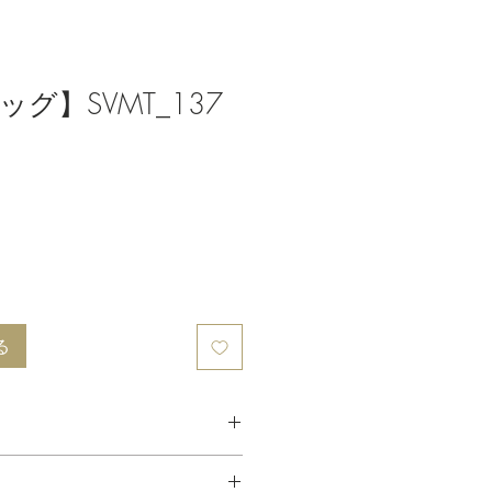
グ】SVMT_137
る