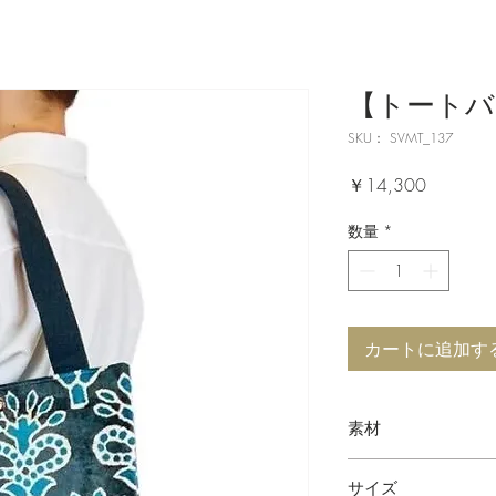
【トートバッ
SKU： SVMT_137
価
￥14,300
格
数量
*
カートに追加す
素材
シルクベルベット
サイズ