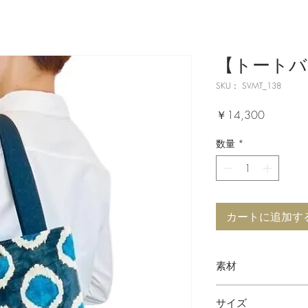
【トートバッ
SKU： SVMT_138
価
￥14,300
格
数量
*
カートに追加す
素材
シルクベルベット
サイズ