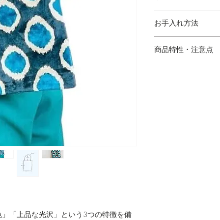
縦 38.5cm 横 32c
お手入れ方法
持ち手 25cm
・シルククリーニン
商品特性・注意点
・ハンドメイドのた
場合がございます。
の出方が多少異なり
・サイズは多少の誤
・写真と実物の色味
あります。
・シルク混製品とな
けてご使用下さい。
色」「上品な光沢」という3つの特徴を備