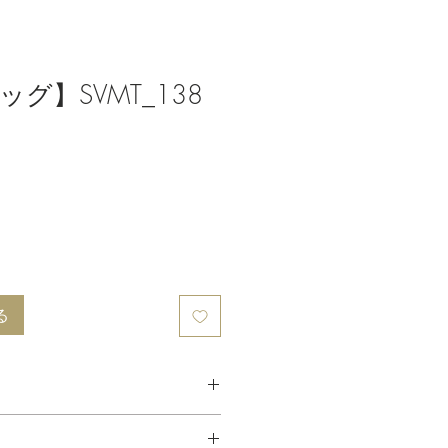
グ】SVMT_138
る