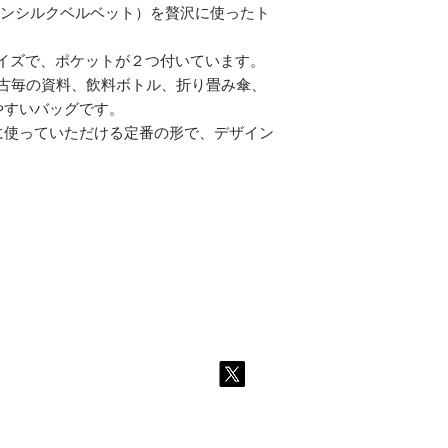
lvet,スルタンシルクベルベット）を贅沢に使ったト
サイズで、ポケットが２つ付いています。
稽古毎の資料、飲料ボトル、折り畳み傘、
やすいバッグです。
に使っていただける定番の形で、デザイン
。
Top