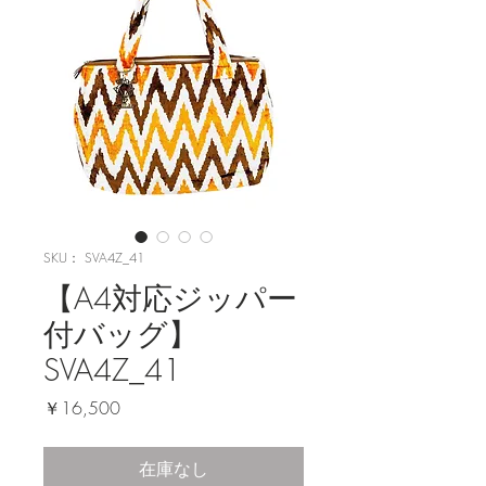
SKU： SVA4Z_41
【A4対応ジッパー
付バッグ】
SVA4Z_41
価
￥16,500
格
在庫なし