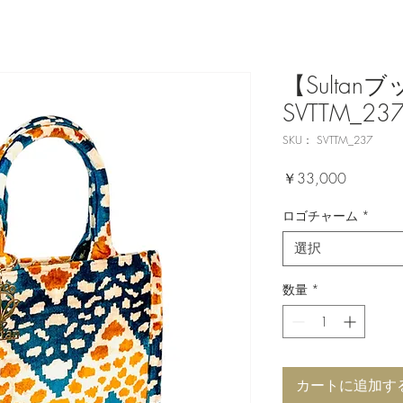
【Sulta
SVTTM_23
SKU： SVTTM_237
価
￥33,000
格
ロゴチャーム
*
選択
数量
*
カートに追加す