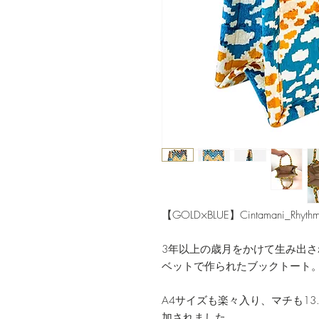
【GOLD×BLUE】Cintamani_Rhyth
3年以上の歳月をかけて生み出
ベットで作られたブックトート
A4サイズも楽々入り、マチも13
加されました。