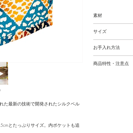
素材
シルクベルベット
サイズ
縦 29cm 横 35cm 幅
お手入れ方法
・水にぬれた場合は
商品特性・注意点
・ハンドメイドのた
場合がございます。
m
の出方が多少異なり
・サイズは多少の誤
された最新の技術で開発されたシルクベル
・写真と実物の色味
。
あります。
・シルク混製品とな
けてご使用下さい。
.5cmとたっぷりサイズ。内ポケットも追