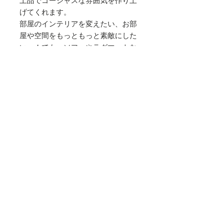
上品でゴージャスな雰囲気を作り上
げてくれます。
部屋のインテリアを変えたい、お部
屋や空間をもっともっと素敵にした
い…！でも、ソファやラグマットな
どを変えるのはちょっと大変という
方に、スルタンクッションで素敵な
空間を！
※中材は付いておりません。
素材
サイズ
スルタンベルベット（ポリエステル
100％）
縦 40cm 横 60cm
お手入れ方法
滑らかな手触り、上品な光沢感を生み
出すオリジナル素材「スルタンベルベ