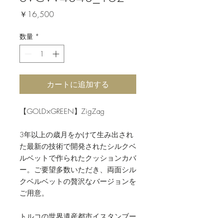
価
￥16,500
格
数量
*
カートに追加する
【GOLD×GREEN】ZigZag
3年以上の歳月をかけて生み出され
た最新の技術で開発されたシルクベ
ルベットで作られたクッションカバ
ー。ご要望多数いただき、両面シル
クベルベットの贅沢なバージョンを
ご用意。
トルコの世界遺産都市イスタンブー