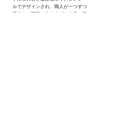
ルでデザインされ、職人が一つずつ
手作りで丁寧に作り上げた上品で高
品質なクッションで自然と笑みがこ
ぼれる幸せを味わって頂きたいで
す。
※中材は付いておりません。
素材
シルクベルベット
サイズ
縦 43cm 横 43cm
お手入れ方法
・シルククリーニングでお願いしま
商品特性・注意点
す。