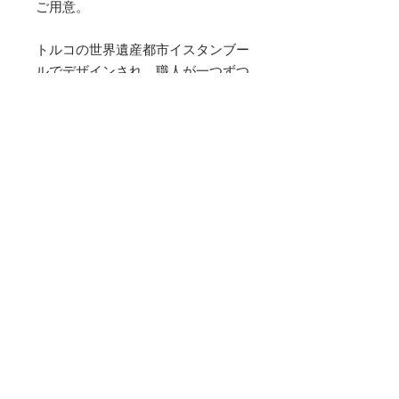
ご用意。
トルコの世界遺産都市イスタンブー
ルでデザインされ、職人が一つずつ
手作りで丁寧に作り上げた上品で高
品質なクッションで自然と笑みがこ
ぼれる幸せを味わって頂きたいで
す。
※中材は付いておりません。
素材
シルクベルベット
サイズ
縦 43cm 横 43cm
お手入れ方法
・シルククリーニングでお願いしま