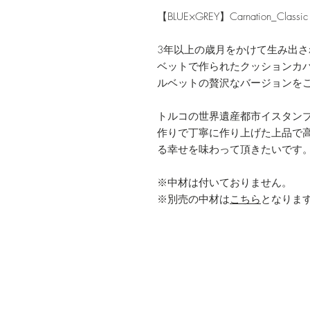
【BLUE×GREY】Carnation_Classic
3年以上の歳月をかけて生み出
ベットで作られたクッションカ
ルベットの贅沢なバージョンを
トルコの世界遺産都市イスタン
作りで丁寧に作り上げた上品で
る幸せを味わって頂きたいです
※中材は付いておりません。
※別売の中材は
こちら
となりま