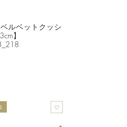
クベルベットクッシ
3cm】
_218
る