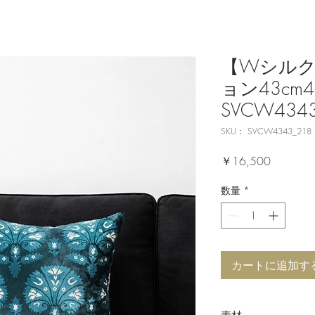
【Wシル
ョン43cm4
SVCW4343
SKU： SVCW4343_218
価
￥16,500
格
数量
*
カートに追加す