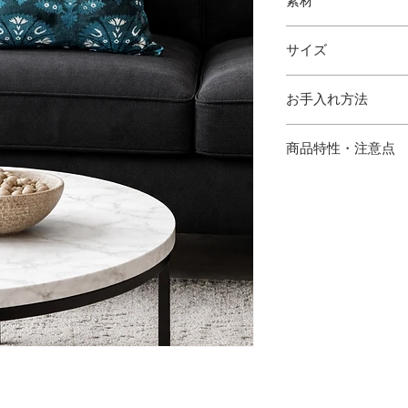
素材
シルクベルベット
サイズ
縦 43cm 横 43cm
お手入れ方法
・シルククリーニン
商品特性・注意点
・ハンドメイドのた
場合がございます。
の出方が多少異なり
・サイズは多少の誤
・写真と実物の色味
あります。
・シルク混製品とな
けてご使用下さい。