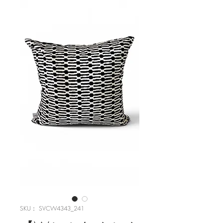
SKU： SVCW4343_241