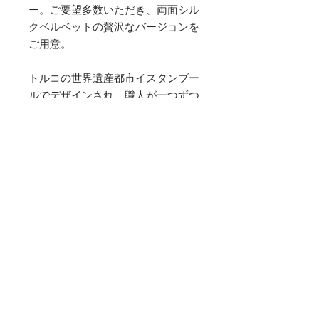
ー。ご要望多数いただき、両面シル
クベルベットの贅沢なバージョンを
ご用意。
トルコの世界遺産都市イスタンブー
ルでデザインされ、職人が一つずつ
手作りで丁寧に作り上げた上品で高
品質なクッションで自然と笑みがこ
ぼれる幸せを味わって頂きたいで
す。
※中材は付いておりません。
※別売の中材はこちらとなります。
素材
シルクベルベット
サイズ