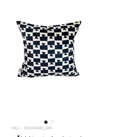
SKU： SVCW4343_249