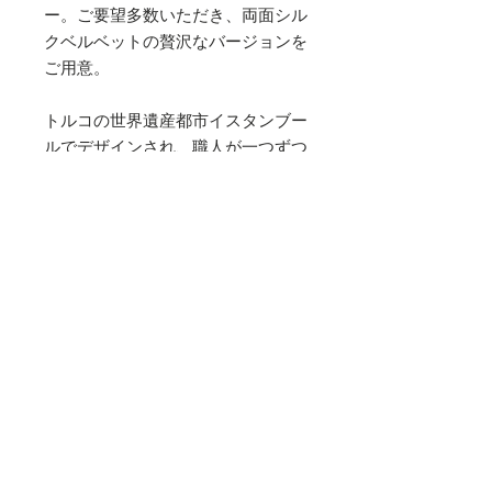
ー。ご要望多数いただき、両面シル
クベルベットの贅沢なバージョンを
ご用意。
トルコの世界遺産都市イスタンブー
ルでデザインされ、職人が一つずつ
手作りで丁寧に作り上げた上品で高
品質なクッションで自然と笑みがこ
ぼれる幸せを味わって頂きたいで
す。
※中材は付いておりません。
※別売の中材はこちらとなります。
素材
シルクベルベット
サイズ