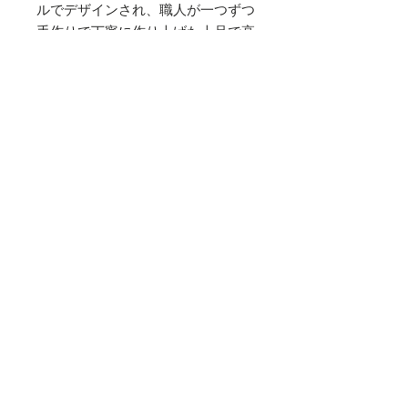
ルでデザインされ、職人が一つずつ
手作りで丁寧に作り上げた上品で高
品質なクッションで自然と笑みがこ
ぼれる幸せを味わって頂きたいで
す。
※中材は付いておりません。
素材
シルクベルベット
サイズ
縦 43cm 横 43cm
お手入れ方法
・シルククリーニングでお願いしま
商品特性・注意点
す。
・ハンドメイドのため、多少の色ムラ