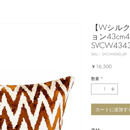
【Wシル
ョン43cm4
SVCW434
SKU： SVCW4343_69
価
￥16,500
格
数量
*
カートに追加す