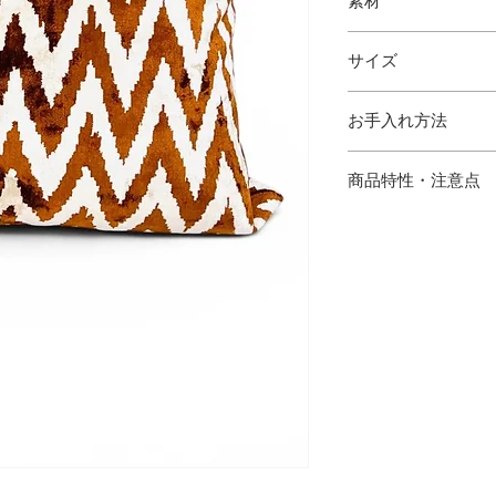
素材
シルクベルベット
サイズ
縦 43cm 横 43cm
お手入れ方法
・シルククリーニン
商品特性・注意点
・ハンドメイドのた
場合がございます。
の出方が多少異なり
・サイズは多少の誤
・写真と実物の色味
あります。
・シルク混製品とな
けてご使用下さい。