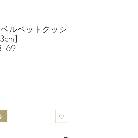
クベルベットクッシ
3cm】
3_69
る