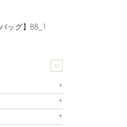
バッグ】BB_1
0％
る長さです。