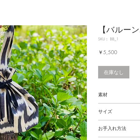
【バルーン
SKU： BB_1
価
￥5,500
格
在庫なし
素材
（イカット） 綿 10
サイズ
縦 35cm 横 35cm
お手入れ方法
※持ち手部分 25cm
肩から掛けて頂け